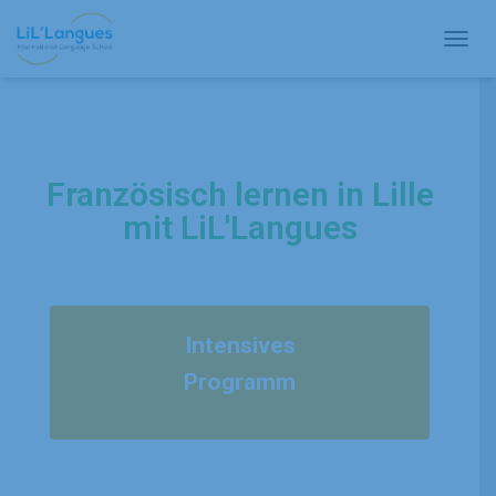
N
A
V
I
G
A
Französisch lernen in Lille
T
I
mit LiL'Langues
O
N
U
M
S
C
Intensives
H
A
Programm
L
T
E
N