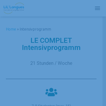
N
A
V
I
Home
»
Intensivprogramm
G
A
LE COMPLET
T
I
Intensivprogramm
O
N
U
M
21 Stunden / Woche
S
C
H
A
L
T
E
N