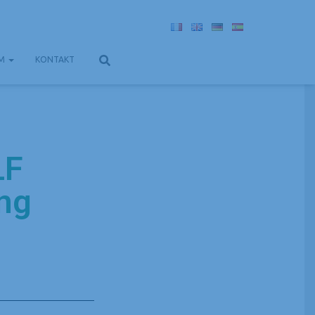
UM
KONTAKT
LF
ng