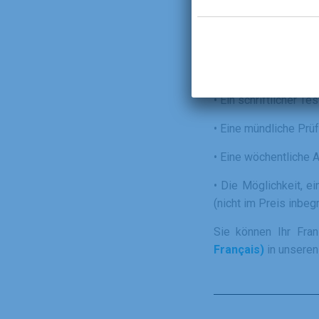
Ein
Evaluierungssy
die pädagogischen In
•
Ein schriftlicher Tes
•
Eine mündliche Prüf
• Eine wöchentliche 
•
Die Möglichkeit, ei
(nicht im Preis inbegr
Sie können Ihr Fran
Français)
in unseren