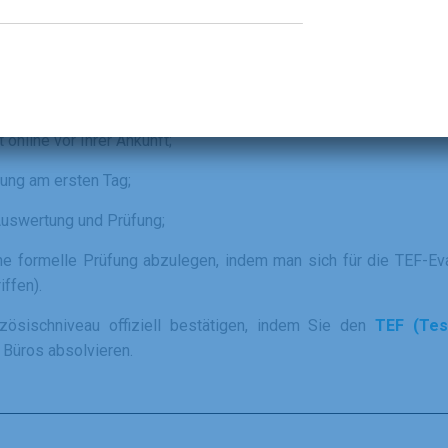
stem
ermöglicht es, den Studenten während seiner Ausbildung 
halte an sein Niveau anzupassen.
t online vor Ihrer Ankunft;
ung am ersten Tag;
Auswertung und Prüfung;
ne formelle Prüfung abzulegen, indem man sich für die TEF-Ev
iffen).
zösischniveau offiziell bestätigen, indem Sie den
TEF (Tes
 Büros absolvieren.