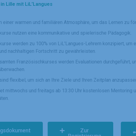
in Lille mit LiL’Langues
n einer warmen und familiären Atmosphäre, um das Lernen zu för
kurse nutzen eine kommunikative und spielerische Pädagogik.
kurse werden zu 100% von LiL'Langues-Lehrern konzipiert, um 
 und nachhaltigen Fortschritt zu gewährleisten.
amten Französischkurses werden Evaluationen durchgeführt, um 
 überwachen.
nd flexibel, um sich an Ihre Ziele und Ihren Zeitplan anzupasse
tet mittwochs und freitags ab 13:30 Uhr kostenlosen Mentoring 
äten.
ngsdokument
Zur
Registrierung