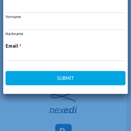
Fortschritt zu gewährleisten;
Vorname
Eine Evaluation während des gesamten Trainings, um
Ihren Fortschritt schrittweise zu verfolgen;
Nachname
Flexible Programme zur Anpassung an Ihre Ziele und
Ihren Zeitplan.
Email
*
Sie vertrauen uns
SUBMIT