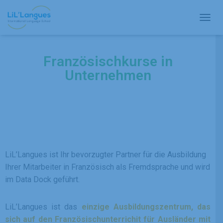
N
A
V
I
Französischkurse in
G
Unternehmen
A
T
I
O
N
U
M
S
C
LiL’Langues ist Ihr bevorzugter Partner für die Ausbildung
H
Ihrer Mitarbeiter in Französisch als Fremdsprache und wird
A
L
im Data Dock geführt.
T
E
N
LiL’Langues ist das
einzige Ausbildungszentrum, das
sich auf den Französischunterrichit für Ausländer mit