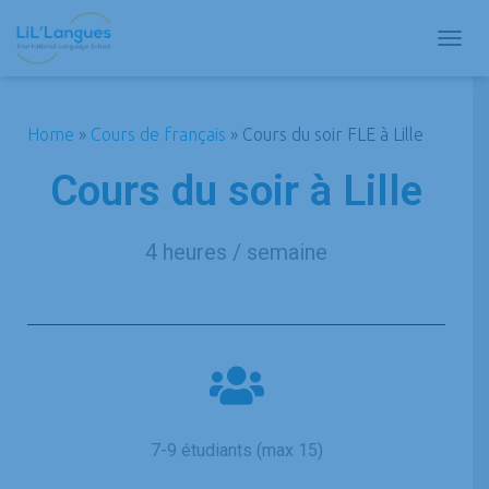
D
É
P
L
Home
»
Cours de français
»
Cours du soir FLE à Lille
I
E
Cours du soir à Lille
R
L
A
N
4 heures / semaine
A
V
I
G
A
T
I
O
N
7-9 étudiants (max 15)