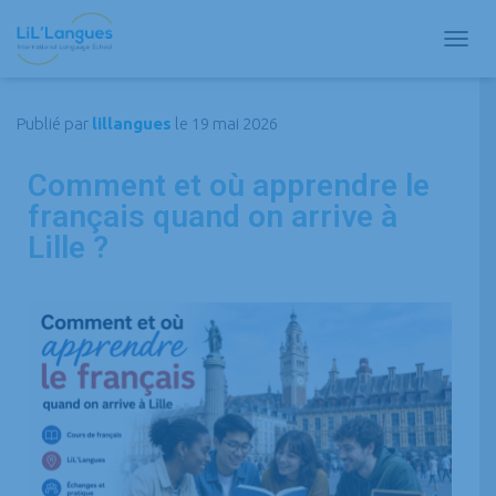
D
É
P
L
Publié par
lillangues
le
19 mai 2026
I
E
Comment et où apprendre le
R
L
français quand on arrive à
A
Lille ?
N
A
V
I
G
A
T
I
O
N